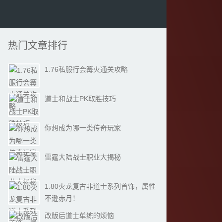
热门文章排行
1.76私服行会篝火通关攻略
道士和战士PK取胜技巧
你想成为哪一类传奇玩家
雷霆大陆战士职业大揭秘
1.80火龙复古非道士系列首饰，属性
不逊赤月！
改版后道士单练的烦恼